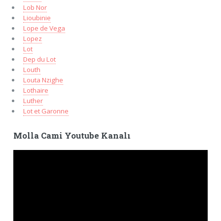
Lob Nor
Lioubinie
Lope de Vega
Lopez
Lot
Dep du Lot
Louth
Louta Nzighe
Lothaire
Luther
Lot et Garonne
Molla Cami Youtube Kanalı