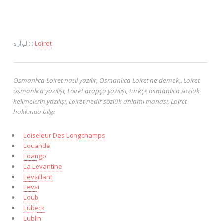
لوآره :::
Loiret
Osmanlıca Loiret nasıl yazılır, Osmanlıca Loiret ne demek,. Loiret
osmanlıca yazılışı, Loiret arapça yazılışı, türkçe osmanlıca sözlük
kelimelerin yazılışı, Loiret nedir sözlük anlamı manası, Loiret
hakkında bilgi
Loiseleur Des Longchamps
Louande
Loango
La Levantine
Levaillant
Levai
Loub
Lübeck
Lublin