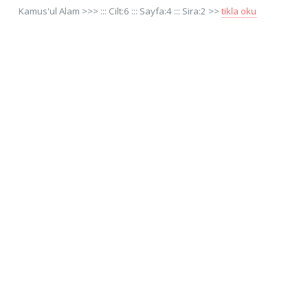
Kamus'ul Alam >>> ::: Cilt:6 ::: Sayfa:4 ::: Sira:2 >>
tikla oku