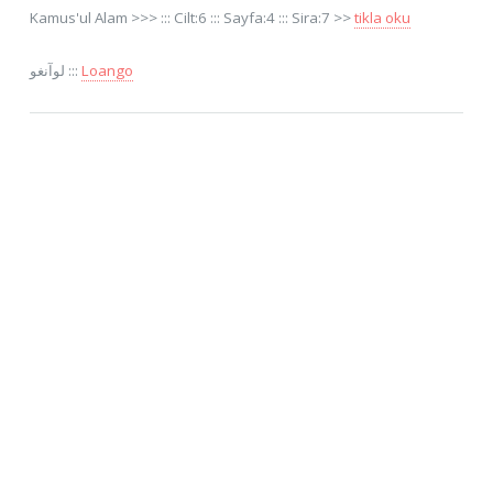
Kamus'ul Alam >>> ::: Cilt:6 ::: Sayfa:4 ::: Sira:7 >>
tikla oku
لوآنغو :::
Loango