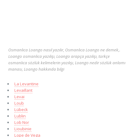
Osmanlıca Loango nasıl yazılır, Osmanlıca Loango ne demek,.
Loango osmanlıca yazılışı, Loango arapça yazılışı, türkçe
osmanlıca sözlük kelimelerin yazılışı, Loango nedir sözlük anlamı
manası, Loango hakkında bilgi
La Levantine
Levaillant
Levai
Loub
Lübeck
Lublin
Lob Nor
Lioubinie
Lope de Vega