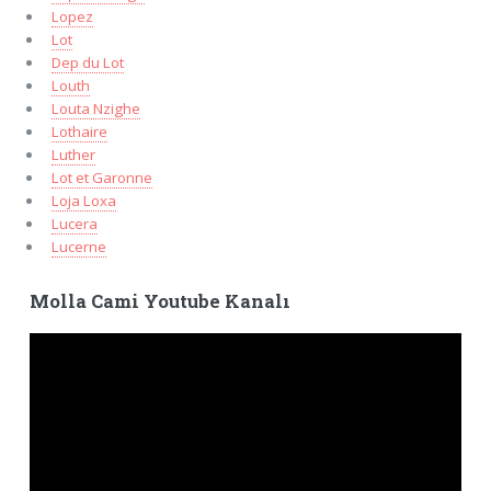
Lopez
Lot
Dep du Lot
Louth
Louta Nzighe
Lothaire
Luther
Lot et Garonne
Loja Loxa
Lucera
Lucerne
Molla Cami Youtube Kanalı