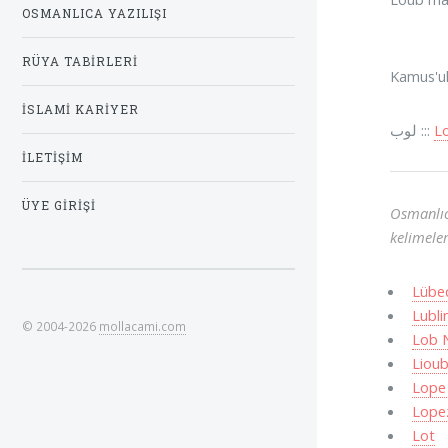
OSMANLICA YAZILIŞI
RÜYA TABIRLERI
Kamus'ul 
İSLAMI KARIYER
لوب :::
L
İLETIŞIM
ÜYE GIRIŞI
Osmanlıc
kelimeler
Lübe
Lubli
© 2004-2026
mollacami.com
Lob 
Lioub
Lope
Lope
Lot