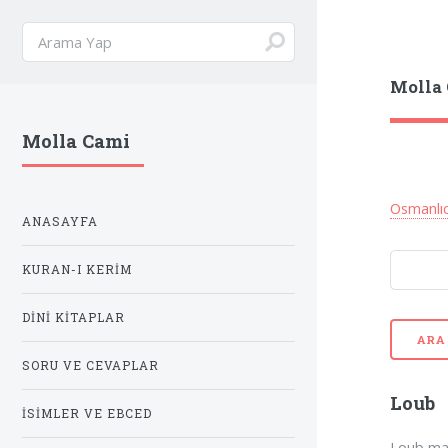
Molla
Molla Cami
Osmanlı
ANASAYFA
KURAN-I KERIM
DINI KITAPLAR
ARA
SORU VE CEVAPLAR
Loub
İSIMLER VE EBCED
Loub mad