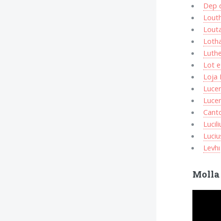
Dep 
Lout
Lout
Lotha
Luth
Lot 
Loja
Luce
Luce
Cant
Lucili
Luciu
Levhı
Molla