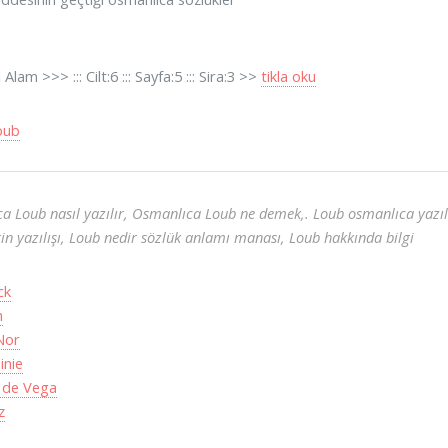
Alam >>> ::: Cilt:6 ::: Sayfa:5 ::: Sira:3 >>
tikla oku
oub
a Loub nasıl yazılır, Osmanlıca Loub ne demek,. Loub osmanlıca yazılı
in yazılışı, Loub nedir sözlük anlamı manası, Loub hakkında bilgi
ck
n
Nor
inie
 de Vega
z