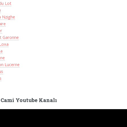
du Lot
h
a Nzighe
ire
er
et Garonne
 Loxa
ra
rne
on Lucerne
us
s
 Cami Youtube Kanalı