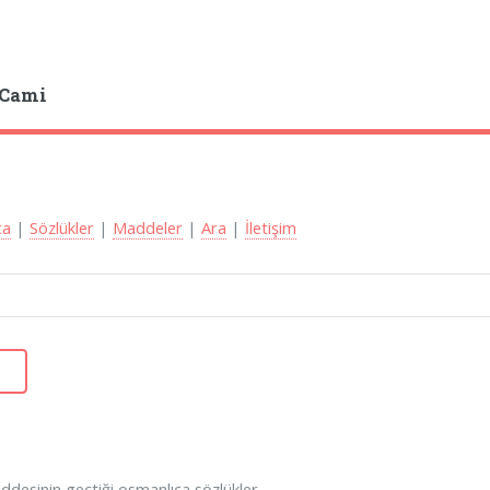
 Cami
ca
|
Sözlükler
|
Maddeler
|
Ara
|
İletişim
desinin geçtiği osmanlıca sözlükler