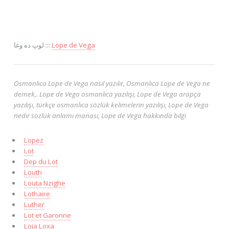
لوپ ده وغا :::
Lope de Vega
Osmanlıca Lope de Vega nasıl yazılır, Osmanlıca Lope de Vega ne
demek,. Lope de Vega osmanlıca yazılışı, Lope de Vega arapça
yazılışı, türkçe osmanlıca sözlük kelimelerin yazılışı, Lope de Vega
nedir sözlük anlamı manası, Lope de Vega hakkında bilgi
Lopez
Lot
Dep du Lot
Louth
Louta Nzighe
Lothaire
Luther
Lot et Garonne
Loja Loxa