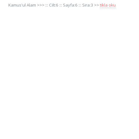
Kamus'ul Alam >>> ::: Cilt:6 ::: Sayfa:6 ::: Sira:3 >>
tikla oku