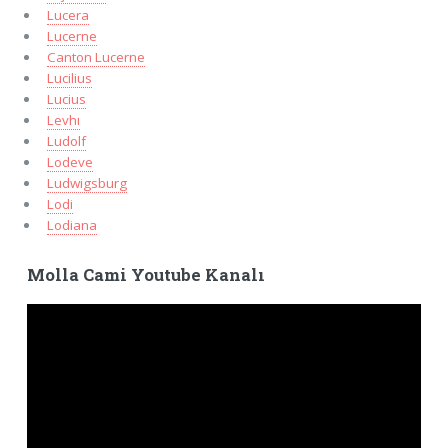
Lucera
Lucerne
Canton Lucerne
Lucilius
Lucius
Levhı
Ludolf
Lodeve
Ludwigsburg
Lodi
Lodiana
Molla Cami Youtube Kanalı