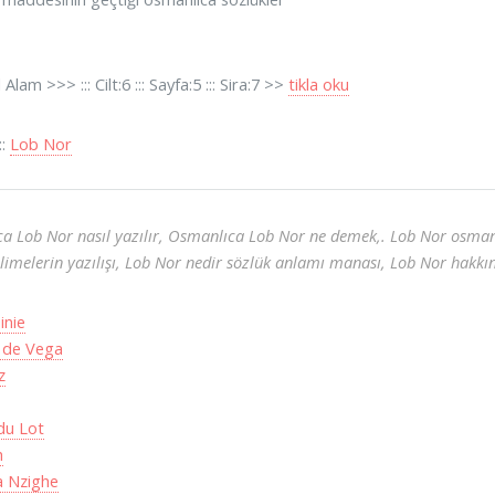
Alam >>> ::: Cilt:6 ::: Sayfa:5 ::: Sira:7 >>
tikla oku
لو :::
Lob Nor
a Lob Nor nasıl yazılır, Osmanlıca Lob Nor ne demek,. Lob Nor osmanlı
limelerin yazılışı, Lob Nor nedir sözlük anlamı manası, Lob Nor hakkın
inie
 de Vega
z
du Lot
h
a Nzighe