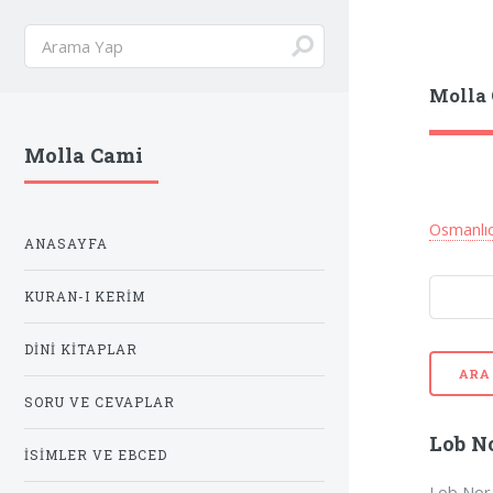
Molla
Molla Cami
Osmanlı
ANASAYFA
KURAN-I KERIM
DINI KITAPLAR
ARA
SORU VE CEVAPLAR
Lob N
İSIMLER VE EBCED
Lob Nor 