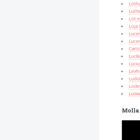
Lotha
Luth
Lot 
Loja
Luce
Luce
Cant
Lucili
Luciu
Levhı
Ludol
Lode
Ludw
Molla