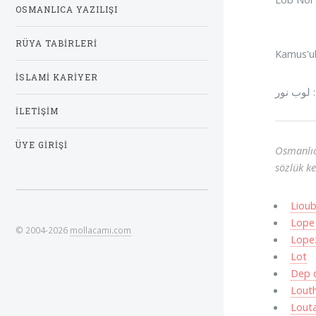
OSMANLICA YAZILIŞI
RÜYA TABIRLERI
Kamus'ul 
İSLAMI KARIYER
ب نور
İLETIŞIM
ÜYE GIRIŞI
Osmanlıc
sözlük ke
Lioub
Lope
© 2004-2026
mollacami.com
Lope
Lot
Dep 
Lout
Lout