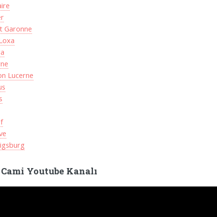
ire
er
et Garonne
 Loxa
ra
rne
on Lucerne
us
s
f
ve
igsburg
 Cami Youtube Kanalı