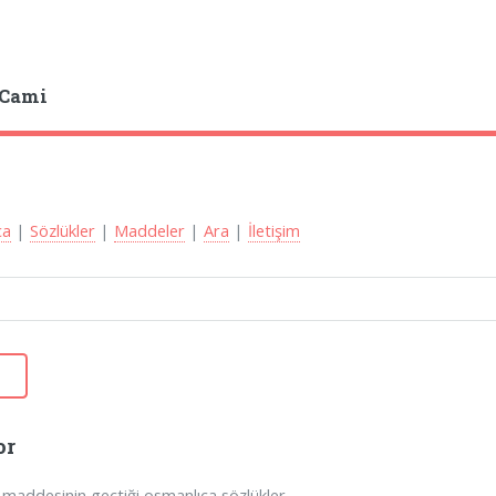
 Cami
ca
|
Sözlükler
|
Maddeler
|
Ara
|
İletişim
or
maddesinin geçtiği osmanlıca sözlükler