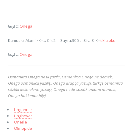
اونغا :::
Onega
Kamus'ul Alam >>> ::: Cilt:2 ::: Sayfa:305 ::: Sira:8 >>
tikla oku
اونغا :::
Onega
Osmanlıca Onega nasıl yazılır, Osmanlıca Onega ne demek,.
Onega osmanlıca yazılışı, Onega arapça yazılışı, türkçe osmanlıca
sözlük kelimelerin yazılışı, Onega nedir sözlük anlamı manası,
Onega hakkında bilgi
Ungannie
Unghevar
Oneille
OEnopide