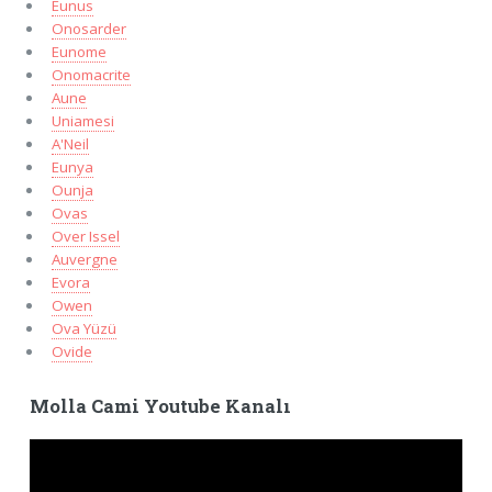
Eunus
Onosarder
Eunome
Onomacrite
Aune
Uniamesi
A'Neil
Eunya
Ounja
Ovas
Over Issel
Auvergne
Evora
Owen
Ova Yüzü
Ovide
Molla Cami Youtube Kanalı