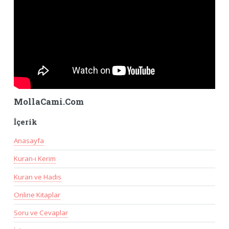
MollaCami.Com
İçerik
Anasayfa
Kuran-ı Kerim
Kuran ve Hadis
Online Kitaplar
Soru ve Cevaplar