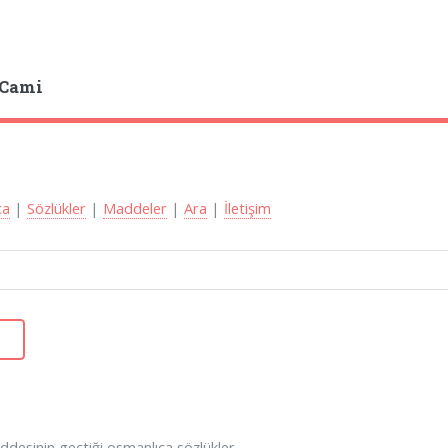
 Cami
ca
|
Sözlükler
|
Maddeler
|
Ara
|
İletişim
desinin geçtiği osmanlıca sözlükler