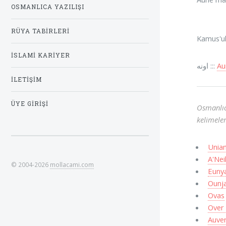
OSMANLICA YAZILIŞI
RÜYA TABIRLERI
Kamus'ul 
İSLAMI KARIYER
اونه :::
Au
İLETIŞIM
ÜYE GIRIŞI
Osmanlıc
kelimeler
Unia
A'Nei
© 2004-2026
mollacami.com
Euny
Ounj
Ovas
Over 
Auve