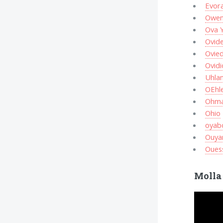
Evor
Owe
Ova 
Ovid
Ovie
Ovidi
Uhla
OEhl
Ohma
Ohio
oyab
Ouya
Oues
Molla