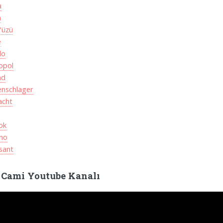
a
n
Yüzü
e
do
opol
nd
enschlager
cht
ok
no
sant
 Cami Youtube Kanalı