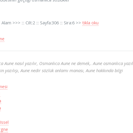
Alam >>> ::: Cilt:2 ::: Sayfa:306 ::: Sira:6 >>
tikla oku
ne
a Aune nasıl yazılır, Osmanlıca Aune ne demek,. Aune osmanlıca yazılı
in yazılışı, Aune nedir sözlük anlamı manası, Aune hakkında bilgi
mesi
l
a
a
Issel
rgne