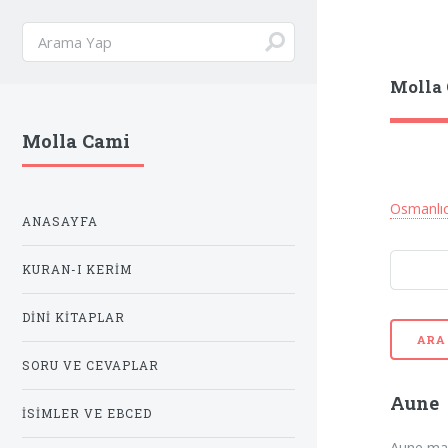
Molla
Molla Cami
Osmanlı
ANASAYFA
KURAN-I KERIM
DINI KITAPLAR
ARA
SORU VE CEVAPLAR
Aune
İSIMLER VE EBCED
Aune mad