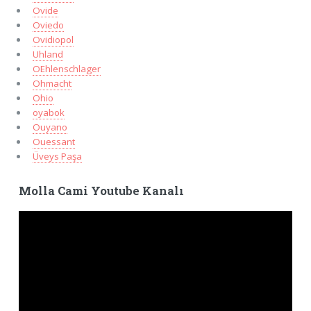
Ovide
Oviedo
Ovidiopol
Uhland
OEhlenschlager
Ohmacht
Ohio
oyabok
Ouyano
Ouessant
Üveys Paşa
Molla Cami Youtube Kanalı