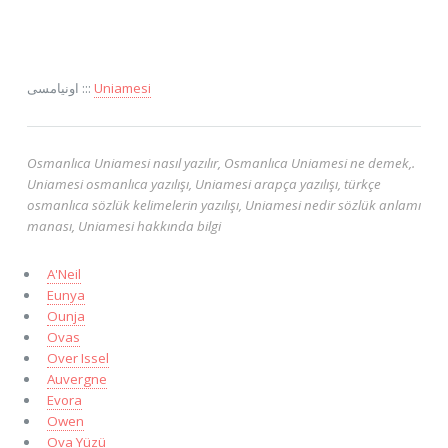
اونيامسی :::
Uniamesi
Osmanlıca Uniamesi nasıl yazılır, Osmanlıca Uniamesi ne demek,.
Uniamesi osmanlıca yazılışı, Uniamesi arapça yazılışı, türkçe
osmanlıca sözlük kelimelerin yazılışı, Uniamesi nedir sözlük anlamı
manası, Uniamesi hakkında bilgi
A'Neil
Eunya
Ounja
Ovas
Over Issel
Auvergne
Evora
Owen
Ova Yüzü