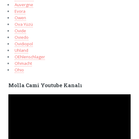
Auvergne
Evora
Owen
Ova Yüzü
Ovide
Oviedo
Ovidiopol
Uhland
OEhlenschlager
Ohmacht
Ohio
Molla Cami Youtube Kanalı