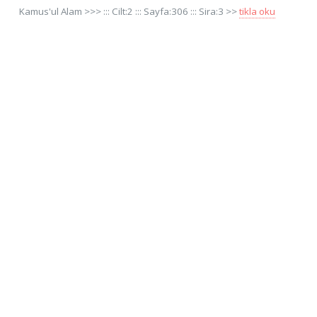
Kamus'ul Alam >>> ::: Cilt:2 ::: Sayfa:306 ::: Sira:3 >>
tikla oku