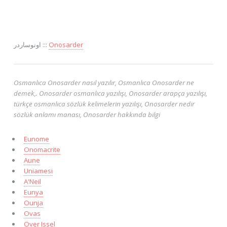
اونوساردر :::
Onosarder
Osmanlıca Onosarder nasıl yazılır, Osmanlıca Onosarder ne
demek,. Onosarder osmanlıca yazılışı, Onosarder arapça yazılışı,
türkçe osmanlıca sözlük kelimelerin yazılışı, Onosarder nedir
sözlük anlamı manası, Onosarder hakkında bilgi
Eunome
Onomacrite
Aune
Uniamesi
A'Neil
Eunya
Ounja
Ovas
Over Issel