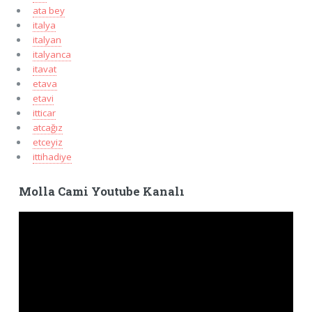
ata bey
italya
italyan
italyanca
itavat
etava
etavi
itticar
atcağız
etceyiz
ittihadiye
Molla Cami Youtube Kanalı