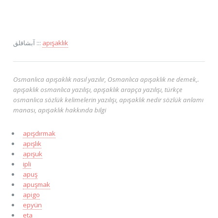
آبشاقلق :::
apışaklık
Osmanlıca apışaklık nasıl yazılır, Osmanlıca apışaklık ne demek,.
apışaklık osmanlıca yazılışı, apışaklık arapça yazılışı, türkçe
osmanlıca sözlük kelimelerin yazılışı, apışaklık nedir sözlük anlamı
manası, apışaklık hakkında bilgi
apışdırmak
apışlık
apışuk
ipli
apuş
apuşmak
apigo
epyün
eta