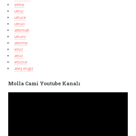
etrbe
utruc
utruce
utruci
attırmak
utrunc
aterine
etsiz
atsız
etsizce
ateş engiz
Molla Cami Youtube Kanalı