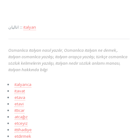
اتاليان :::
italyan
Osmanlıca italyan nasıl yazılır, Osmanlıca italyan ne demek,.
italyan osmanlıca yazılışı, italyan arapça yazılışı, türkçe osmanlıca
sözlük kelimelerin yazılışı, italyan nedir sözlük anlamı manası,
italyan hakkında bilgi
italyanca
itavat
etava
etavi
itticar
atcağız
etceyiz
ittihadiye
etdirmek