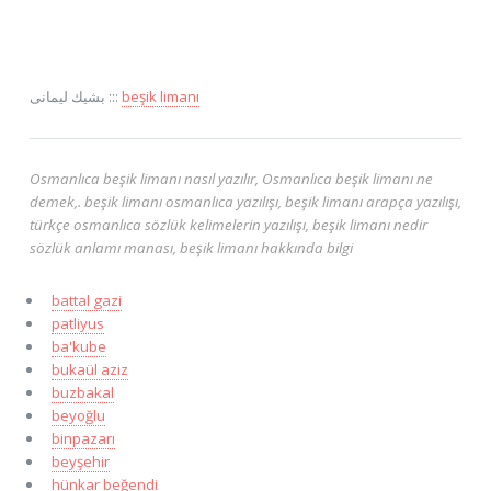
بشيك ليمانی :::
beşik limanı
Osmanlıca beşik limanı nasıl yazılır, Osmanlıca beşik limanı ne
demek,. beşik limanı osmanlıca yazılışı, beşik limanı arapça yazılışı,
türkçe osmanlıca sözlük kelimelerin yazılışı, beşik limanı nedir
sözlük anlamı manası, beşik limanı hakkında bilgi
battal gazi
patliyus
ba'kube
bukaül aziz
buzbakal
beyoğlu
binpazarı
beyşehir
hünkar beğendi