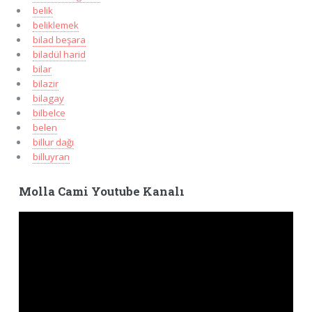
belik
beliklemek
bilad beşara
biladül harid
bilar
bilazir
bilagay
bilbelce
belen
billur dağı
billuyran
Molla Cami Youtube Kanalı