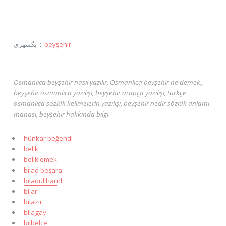
بگشهری :::
beyşehir
Osmanlıca beyşehir nasıl yazılır, Osmanlıca beyşehir ne demek,.
beyşehir osmanlıca yazılışı, beyşehir arapça yazılışı, türkçe
osmanlıca sözlük kelimelerin yazılışı, beyşehir nedir sözlük anlamı
manası, beyşehir hakkında bilgi
hünkar beğendi
belik
beliklemek
bilad beşara
biladül harid
bilar
bilazir
bilagay
bilbelce