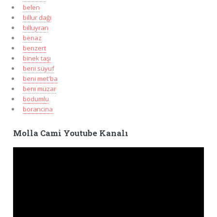
belen
billur dağı
billuyran
benaz
benzert
binek taşı
beni süyuf
beni met'ba
beni müzar
bodumlu
borancina
Molla Cami Youtube Kanalı