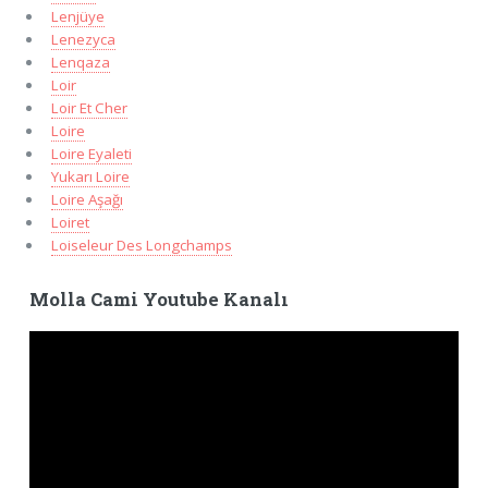
Lenjüye
Lenezyca
Lenqaza
Loir
Loir Et Cher
Loire
Loire Eyaleti
Yukarı Loire
Loire Aşağı
Loiret
Loiseleur Des Longchamps
Molla Cami Youtube Kanalı