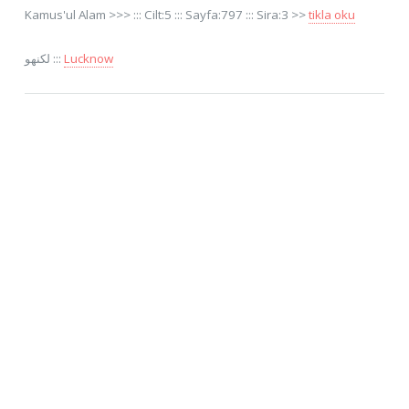
Kamus'ul Alam >>> ::: Cilt:5 ::: Sayfa:797 ::: Sira:3 >>
tikla oku
لكنهو :::
Lucknow