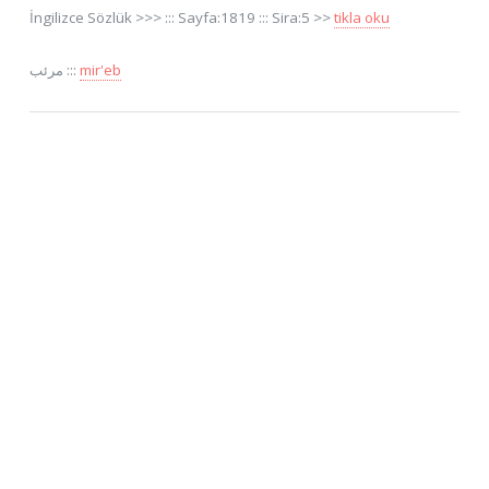
İngilizce Sözlük >>> ::: Sayfa:1819 ::: Sira:5 >>
tikla oku
مرئب :::
mir'eb