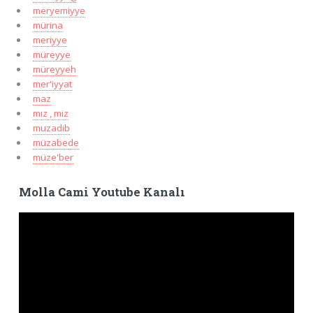
meryemiyye
mürina
meriyye
müreyye
müreyyeh
mer'iyyat
maz
mız , miz
muzadib
müzabede
müze'ber
Molla Cami Youtube Kanalı