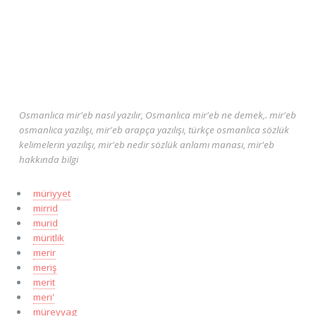
Osmanlıca mir'eb nasıl yazılır, Osmanlıca mir'eb ne demek,. mir'eb
osmanlıca yazılışı, mir'eb arapça yazılışı, türkçe osmanlıca sözlük
kelimelerin yazılışı, mir'eb nedir sözlük anlamı manası, mir'eb
hakkında bilgi
müriyyet
mirrid
murid
müritlik
merir
meriş
merit
meri'
müreyyag