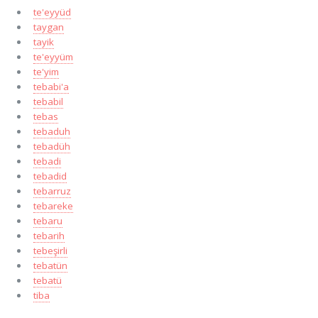
te'eyyüd
taygan
tayik
te'eyyüm
te'yim
tebabi'a
tebabil
tebas
tebaduh
tebadüh
tebadi
tebadid
tebarruz
tebareke
tebaru
tebarih
tebeşirli
tebatün
tebatü
tiba