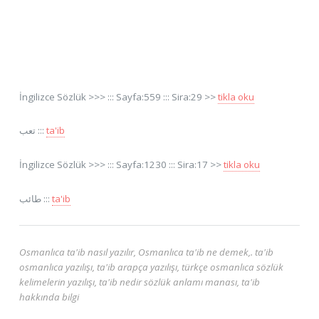
İngilizce Sözlük >>> ::: Sayfa:559 ::: Sira:29 >>
tikla oku
تعب :::
ta'ib
İngilizce Sözlük >>> ::: Sayfa:1230 ::: Sira:17 >>
tikla oku
طائب :::
ta'ib
Osmanlıca ta'ib nasıl yazılır, Osmanlıca ta'ib ne demek,. ta'ib
osmanlıca yazılışı, ta'ib arapça yazılışı, türkçe osmanlıca sözlük
kelimelerin yazılışı, ta'ib nedir sözlük anlamı manası, ta'ib
hakkında bilgi