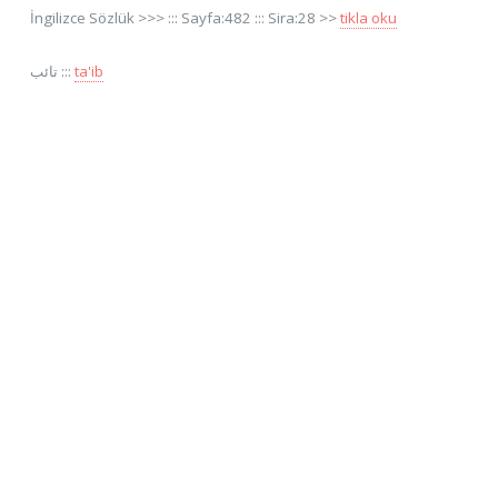
İngilizce Sözlük >>> ::: Sayfa:482 ::: Sira:28 >>
tikla oku
تائب :::
ta'ib