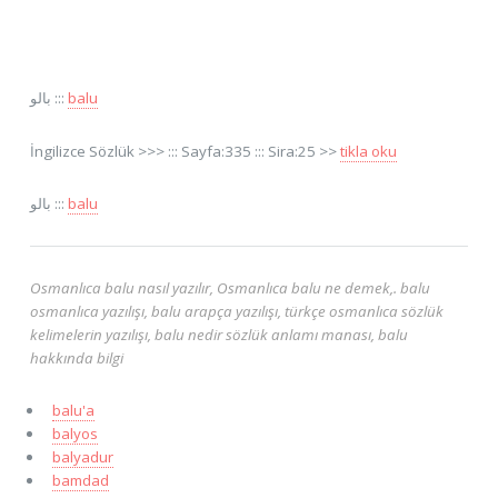
بالو :::
balu
İngilizce Sözlük >>> ::: Sayfa:335 ::: Sira:25 >>
tikla oku
بالو :::
balu
Osmanlıca balu nasıl yazılır, Osmanlıca balu ne demek,. balu
osmanlıca yazılışı, balu arapça yazılışı, türkçe osmanlıca sözlük
kelimelerin yazılışı, balu nedir sözlük anlamı manası, balu
hakkında bilgi
balu'a
balyos
balyadur
bamdad