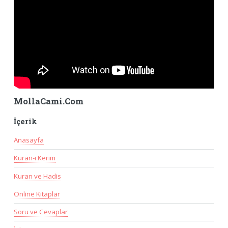
MollaCami.Com
İçerik
Anasayfa
Kuran-ı Kerim
Kuran ve Hadis
Online Kitaplar
Soru ve Cevaplar