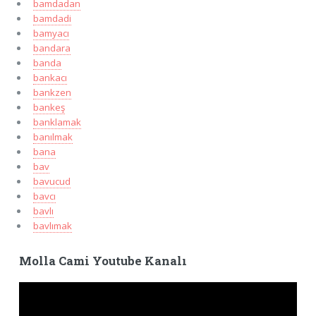
bamdadan
bamdadi
bamyacı
bandara
banda
bankacı
bankzen
bankeş
banklamak
banılmak
bana
bav
bavucud
bavcı
bavlı
bavlımak
Molla Cami Youtube Kanalı