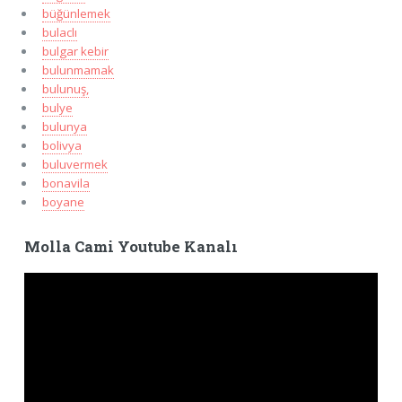
büğünlemek
bulaclı
bulgar kebir
bulunmamak
bulunuş,
bulye
bulunya
bolivya
buluvermek
bonavila
boyane
Molla Cami Youtube Kanalı