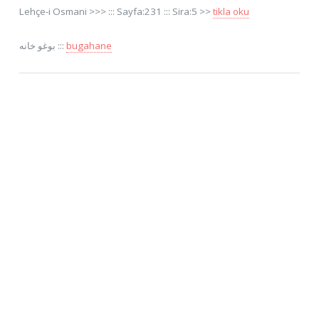
Lehçe-i Osmani >>> ::: Sayfa:231 ::: Sira:5 >>
tikla oku
بوغو خانه :::
bugahane