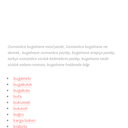
Osmanlıca bugahane nasıl yazılır, Osmanlıca bugahane ne
demek,. bugahane osmanlıca yazılışı, bugahane arapça yazılışı,
türkçe osmanlıca sözlük kelimelerin yazılışı, bugahane nedir
sözlük anlamı manası, bugahane hakkında bilgi
bugamelo
bugakuluk
bugakulu
bufa
buksimek
bukavel
büğrü
karga büken
böğürtü