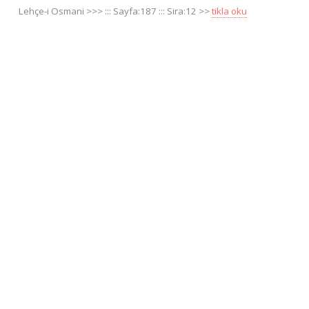
Lehçe-i Osmani >>> ::: Sayfa:187 ::: Sira:12 >>
tikla oku