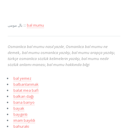
بال مومی :::
bal mumu
Osmanlıca bal mumu nasıl yazılır, Osmanlıca bal mumu ne
demek,. bal mumu osmanlıca yazılışı, bal mumu arapça yazılışı,
türkçe osmanlıca sözlük kelimelerin yazılışı, bal mumu nedir
sözlük anlamı manası, bal mumu hakkında bilgi
bal yemez
balbanlanmak
balat mea bafi
balkan dağı
bana banyo
bayak
baygıntı
imam bayıldı
bahuraki