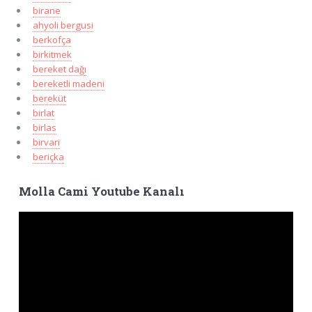
birane
ahyoli bergusi
berkofça
birkitmek
bereket dağı
bereketli madeni
bereküt
birlat
birlas
birvari
beriçka
Molla Cami Youtube Kanalı