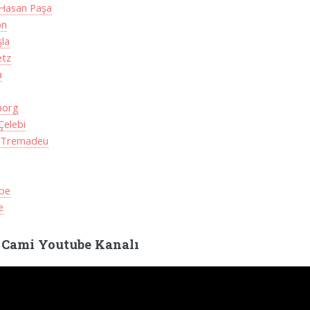
 Hasan Paşa
on
şla
etz
a
borg
Çelebi
c Tremadeu
e
pe
e
 Cami Youtube Kanalı