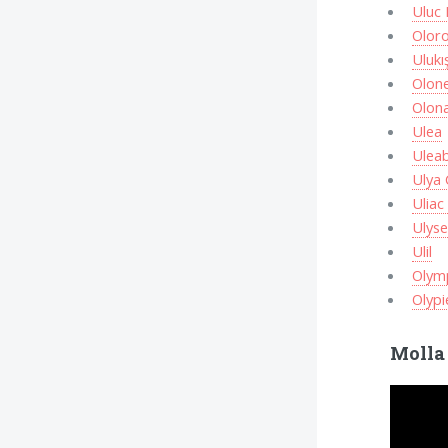
Uluc
Olor
Ulukı
Olon
Olon
Ulea
Ulea
Ulya 
Ulia
Ulys
Ulil
Olym
Olypi
Molla