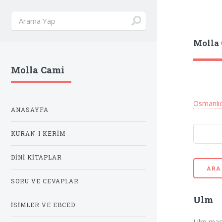
Molla
Molla Cami
Osmanlı
ANASAYFA
KURAN-I KERIM
DINI KITAPLAR
ARA
SORU VE CEVAPLAR
Ulm
İSIMLER VE EBCED
Ulm madd