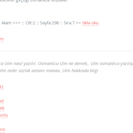
Alam >>> ::: Cilt:2 ::: Sayfa:298 ::: Sira:7 >>
tikla oku
lm
a Ulm nasıl yazılır, Osmanlıca Ulm ne demek,. Ulm osmanlıca yazılışı,
, Ulm nedir sözlük anlamı manası, Ulm hakkında bilgi
tz
ad
Bek
orlu
ami