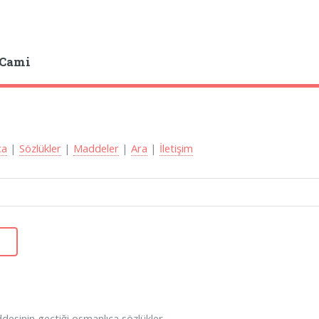
 Cami
ca
|
Sözlükler
|
Maddeler
|
Ara
|
İletişim
esinin geçtiği osmanlıca sözlükler