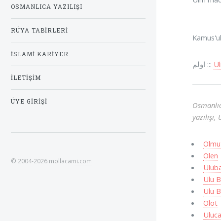
OSMANLICA YAZILIŞI
RÜYA TABIRLERI
Kamus'ul 
İSLAMI KARIYER
اولم :::
U
İLETIŞIM
ÜYE GIRIŞI
Osmanlıc
yazılışı
Olmu
Olen
© 2004-2026
mollacami.com
Ulub
Ulu 
Ulu B
Olot
Uluc